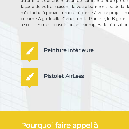
attentif à créer une relation de confiance et de prox
a
P
façade de votre maison, de votre bâtiment ou de la déc
d
e
m'attache à pouvoir rendre réponse à votre projet. 
e
i
comme Aigrefeuille, Geneston, la Planche, le Bignon,
d
à solliciter mes conseils ou les exemples de réalisatio
n
é
c
t
o
r
r
e
a
Peinture intérieure
t
i
o
n
Pistolet AirLess
i
n
t
é
r
i
e
u
Pourquoi faire appel à
r