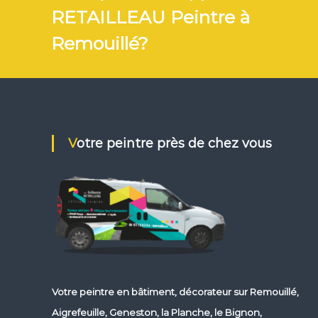
e
RETAILLEAU Peintre à
à
Remouillé?
R
e
m
o
u
i
l
Votre peintre près de chez vous
l
é
,
A
i
g
r
e
f
e
Votre
peintre en bâtiment, décorateur
sur Remouillé,
u
i
Aigrefeuille, Geneston, la Planche, le Bignon,