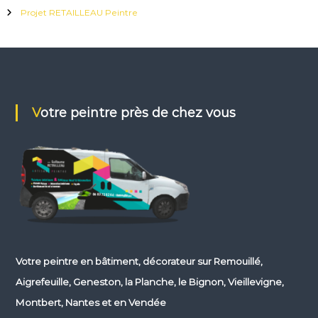
e
o
Projet RETAILLEAU Peintre
r
n
,
:
l
a
P
l
a
Votre peintre près de chez vous
n
c
h
e
,
l
e
B
i
g
n
o
Votre
peintre en bâtiment, décorateur
sur Remouillé,
n
e
Aigrefeuille, Geneston, la Planche, le Bignon, Vieillevigne,
t
Montbert, Nantes et en Vendée
N