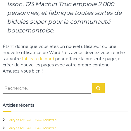
Isson, 123 Machin Truc emploie 2 000
u
i
personnes, et fabrique toutes sortes de
l
l
bidules super pour la communauté
é
bouzemontoise.
,
A
i
Étant donné que vous êtes un nouvel utilisateur ou une
g
r
nouvelle utilisatrice de WordPress, vous devriez vous rendre
e
sur votre
tableau de bord
pour effacer la présente page, et
f
créer de nouvelles pages avec votre propre contenu.
e
Amusez-vous bien !
u
i
l
R
R
l
e
e
e
c
c
h
,
e
h
G
Articles récents
r
e
e
c
h
n
r
e
Projet RETAILLEAU Peintre
e
r
c
s
Projet RETAILLEAU Peintre
h
t