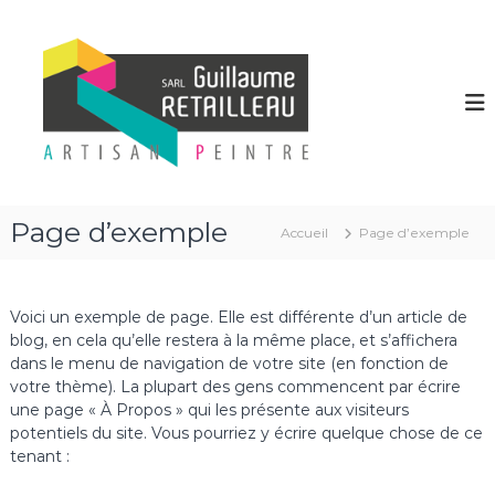
A
l
G
P
e
l
u
i
e
i
n
r
l
t
a
r
l
u
e
a
c
e
u
n
o
b
n
m
Page d’exemple
â
Accueil
Page d’exemple
t
e
t
e
R
i
n
m
E
u
e
Voici un exemple de page. Elle est différente d’un article de
T
n
blog, en cela qu’elle restera à la même place, et s’affichera
A
t
dans le menu de navigation de votre site (en fonction de
,
I
votre thème). La plupart des gens commencent par écrire
f
L
une page « À Propos » qui les présente aux visiteurs
a
L
ç
potentiels du site. Vous pourriez y écrire quelque chose de ce
a
tenant :
E
d
A
e