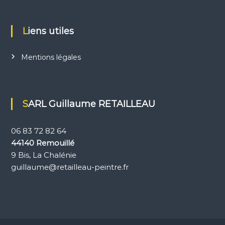
a
n
t
e
Liens utiles
s
Mentions légales
SARL Guillaume RETAILLEAU
06 83 72 82 64
44140 Remouillé
9 Bis, La Chalénie
guillaume@retailleau-peintre.fr