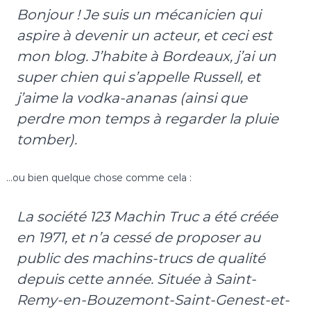
U
d
Bonjour ! Je suis un mécanicien qui
é
P
aspire à devenir un acteur, et ceci est
c
e
o
mon blog. J’habite à Bordeaux, j’ai un
i
r
a
super chien qui s’appelle Russell, et
n
t
t
j’aime la vodka-ananas (ainsi que
i
r
o
perdre mon temps à regarder la pluie
n
e
i
tomber).
n
t
é
…ou bien quelque chose comme cela :
r
i
e
La société 123 Machin Truc a été créée
u
r
en 1971, et n’a cessé de proposer au
e
public des machins-trucs de qualité
à
R
depuis cette année. Située à Saint-
e
m
Remy-en-Bouzemont-Saint-Genest-et-
o