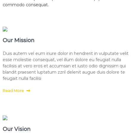
commodo consequat.
u
i
l
l
é
,
A
Our Mission
i
g
r
Duis autem vel eum iriure dolor in hendrerit in vulputate velit
e
esse molestie consequat, vel illum dolore eu feugiat nulla
f
facilisis at vero eros et accumsan et iusto odio dignissim qui
e
blandit praesent luptatum zzril delenit augue duis dolore te
u
feugait nulla facilisi
i
l
l
Read More
e
,
G
e
n
e
s
Our Vision
t