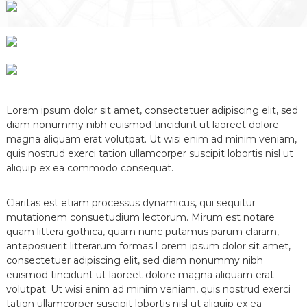
U
d
é
P
c
e
o
i
r
a
n
t
t
i
r
o
Lorem ipsum dolor sit amet, consectetuer adipiscing elit, sed
n
diam nonummy nibh euismod tincidunt ut laoreet dolore
e
i
magna aliquam erat volutpat. Ut wisi enim ad minim veniam,
n
quis nostrud exerci tation ullamcorper suscipit lobortis nisl ut
t
aliquip ex ea commodo consequat.
é
r
i
Claritas est etiam processus dynamicus, qui sequitur
e
mutationem consuetudium lectorum. Mirum est notare
u
quam littera gothica, quam nunc putamus parum claram,
r
e
anteposuerit litterarum formas.Lorem ipsum dolor sit amet,
à
consectetuer adipiscing elit, sed diam nonummy nibh
R
euismod tincidunt ut laoreet dolore magna aliquam erat
e
volutpat. Ut wisi enim ad minim veniam, quis nostrud exerci
m
tation ullamcorper suscipit lobortis nisl ut aliquip ex ea
o