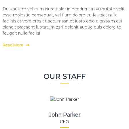
o
Duis autem vel eum iriure dolor in hendrerit in vulputate velit
n
esse molestie consequat, vel illum dolore eu feugiat nulla
,
l
facilisis at vero eros et accumsan et iusto odio dignissim qui
a
blandit praesent luptatum zzril delenit augue duis dolore te
P
feugait nulla facilisi
l
a
Read More
n
c
h
e
,
l
OUR STAFF
e
B
i
g
n
o
n
e
John Parker
t
CEO
N