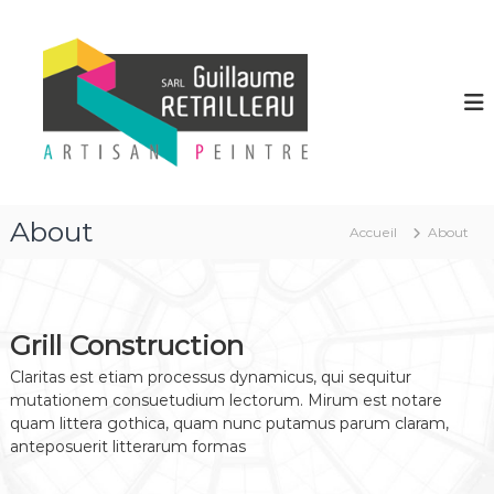
A
l
G
P
e
l
u
i
e
i
n
r
l
t
a
r
l
u
e
a
c
e
u
n
o
b
n
m
About
â
Accueil
About
t
e
t
e
R
i
n
m
E
u
e
T
n
Grill Construction
A
t
,
Claritas est etiam processus dynamicus, qui sequitur
I
f
mutationem consuetudium lectorum. Mirum est notare
L
a
quam littera gothica, quam nunc putamus parum claram,
L
ç
anteposuerit litterarum formas
a
E
d
A
e